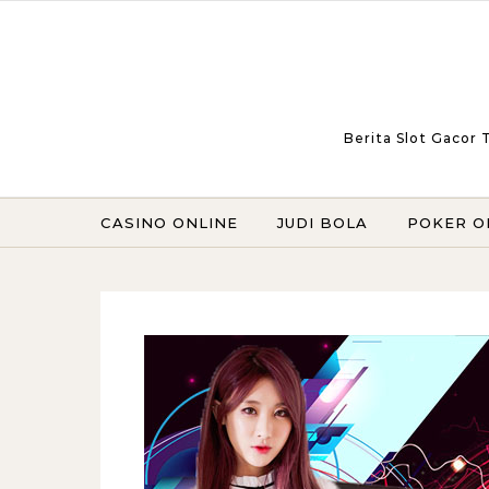
Skip to content
Berita Slot Gacor
CASINO ONLINE
JUDI BOLA
POKER O