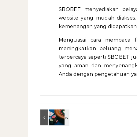
SBOBET menyediakan pelaya
website yang mudah diakses
kemenangan yang didapatkan 
Menguasai cara membaca f
meningkatkan peluang menang
terpercaya seperti SBOBET j
yang aman dan menyenangkan
Anda dengan pengetahuan yan