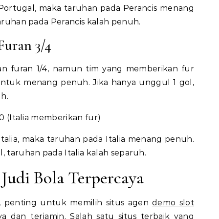
 0 Portugal, maka taruhan pada Perancis menang
taruhan pada Perancis kalah penuh.
Furan 3/4
n furan 1/4, namun tim yang memberikan fur
untuk menang penuh. Jika hanya unggul 1 gol,
h.
4:0 (Italia memberikan fur)
 Italia, maka taruhan pada Italia menang penuh.
, taruhan pada Italia kalah separuh.
 Judi Bola Terpercaya
e, penting untuk memilih situs agen
demo slot
 dan terjamin. Salah satu situs terbaik yang