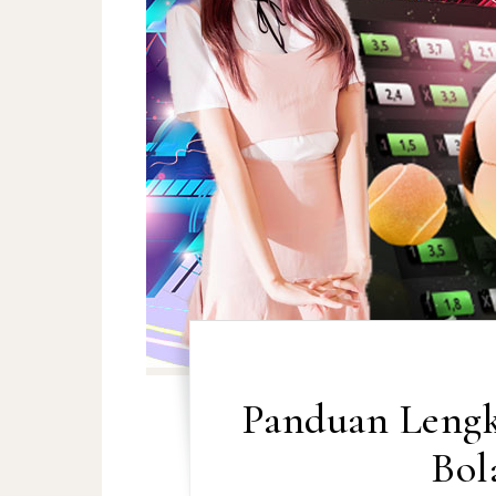
Panduan Lengk
Bol