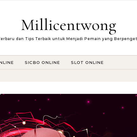
Millicentwong
 Terbaru dan Tips Terbaik untuk Menjadi Pemain yang Berpenget
NLINE
SICBO ONLINE
SLOT ONLINE