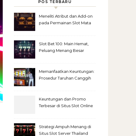
POS TERBARU
Meneliti Atribut dan Add-on
pada Permainan Slot Mata
Horus
Slot Bet 100: Main Hemat,
Peluang Menang Besar
Memanfaatkan Keuntungan:
Prosedur Taruhan Canggih
untuk Permainan Kasino Slot
Online
Keuntungan dan Promo
Terbesar di Situs Slot Online
Terpercaya 2024
Strategi Ampuh Menang di
Situs Slot Server Thailand