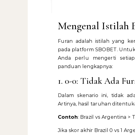
Mengenal Istilah 
Furan adalah istilah yang k
pada platform SBOBET. Untuk
Anda perlu mengerti setiap 
panduan lengkapnya:
1. 0-0: Tidak Ada Fu
Dalam skenario ini, tidak a
Artinya, hasil taruhan ditentu
Contoh
: Brazil vs Argentina >
Jika skor akhir Brazil 0 vs 1 