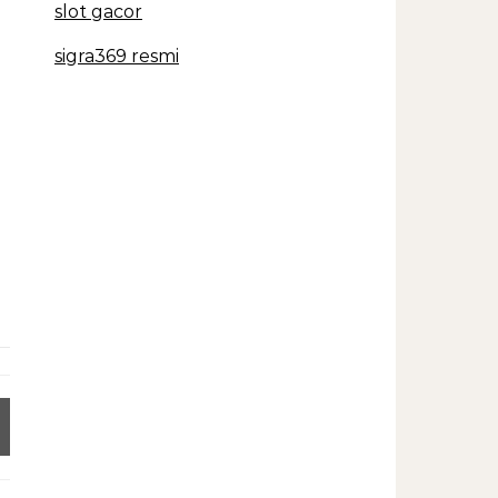
slot gacor
sigra369 resmi