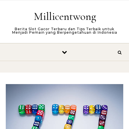
Skip to content
Millicentwong
Berita Slot Gacor Terbaru dan Tips Terbaik untuk
Menjadi Pemain yang Berpengetahuan di Indonesia