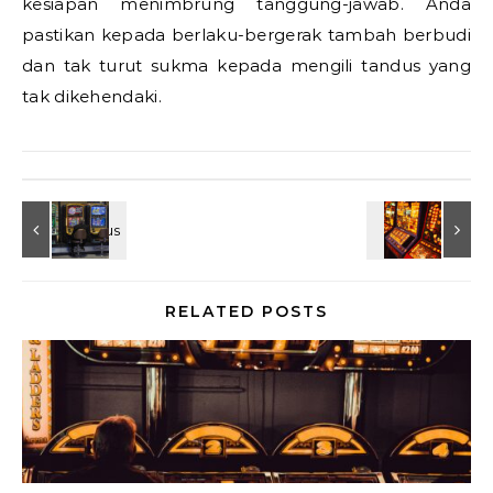
kesiapan menimbrung tanggung-jawab. Anda
pastikan kepada berlaku-bergerak tambah berbudi
dan tak turut sukma kepada mengili tandus yang
tak dikehendaki.
RELATED POSTS