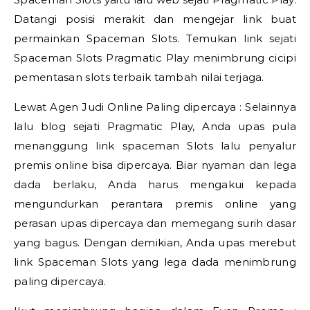
Datangi posisi merakit dan mengejar link buat
permainkan Spaceman Slots. Temukan link sejati
Spaceman Slots Pragmatic Play menimbrung cicipi
pementasan slots terbaik tambah nilai terjaga.
Lewat Agen Judi Online Paling dipercaya : Selainnya
lalu blog sejati Pragmatic Play, Anda upas pula
menanggung link spaceman Slots lalu penyalur
premis online bisa dipercaya. Biar nyaman dan lega
dada berlaku, Anda harus mengakui kepada
mengundurkan perantara premis online yang
perasan upas dipercaya dan memegang surih dasar
yang bagus. Dengan demikian, Anda upas merebut
link Spaceman Slots yang lega dada menimbrung
paling dipercaya.